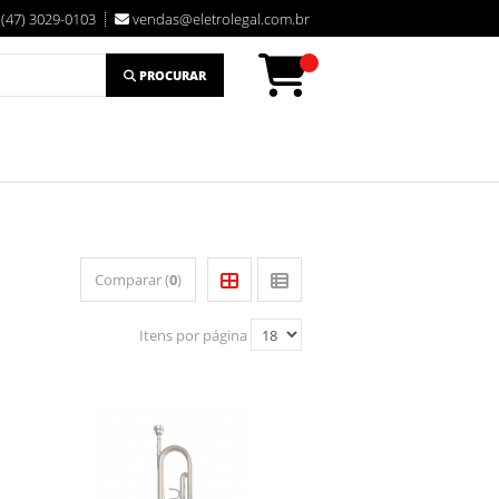
(47) 3029-0103
vendas@eletrolegal.com.br
PROCURAR
Comparar (
0
)
Itens por página