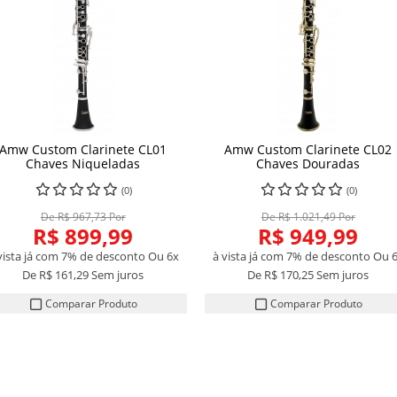
Amw Custom Clarinete CL01
Amw Custom Clarinete CL02
Chaves Niqueladas
Chaves Douradas
(0)
(0)
De R$ 967,73 Por
De R$ 1.021,49 Por
R$ 899,99
R$ 949,99
vista já com 7% de desconto
Ou 6x
à vista já com 7% de desconto
Ou 
De
R$ 161,29
Sem juros
De
R$ 170,25
Sem juros
Comparar Produto
Comparar Produto