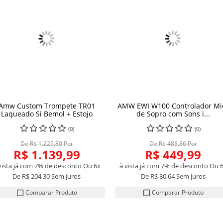
Amw Custom Trompete TR01
AMW EWI W100 Controlador Mi
Laqueado Si Bemol + Estojo
de Sopro com Sons i...
(0)
(0)
De R$ 1.225,80 Por
De R$ 483,86 Por
R$ 1.139,99
R$ 449,99
vista já com 7% de desconto
Ou 6x
à vista já com 7% de desconto
Ou 
De
R$ 204,30
Sem juros
De
R$ 80,64
Sem juros
Comparar Produto
Comparar Produto