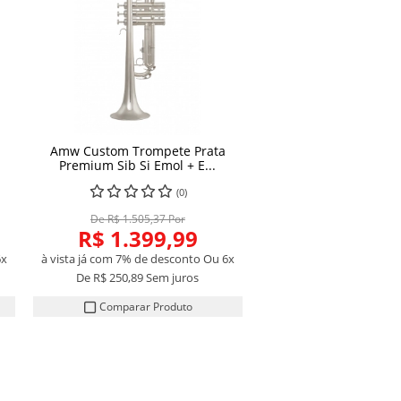
Amw Custom Trompete Prata
Premium Sib Si Emol + E...
(0)
De R$ 1.505,37 Por
R$ 1.399,99
6x
à vista já com 7% de desconto
Ou 6x
De
R$ 250,89
Sem juros
Comparar Produto