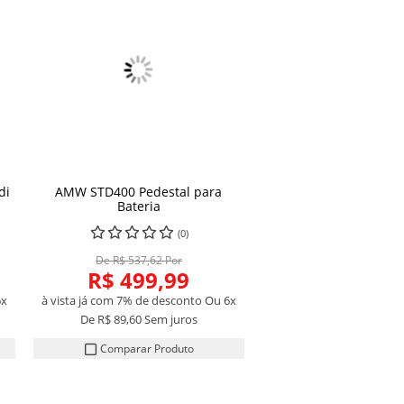
di
AMW STD400 Pedestal para
Bateria
(0)
De R$ 537,62 Por
R$ 499,99
6x
à vista já com 7% de desconto
Ou 6x
De
R$ 89,60
Sem juros
Comparar Produto