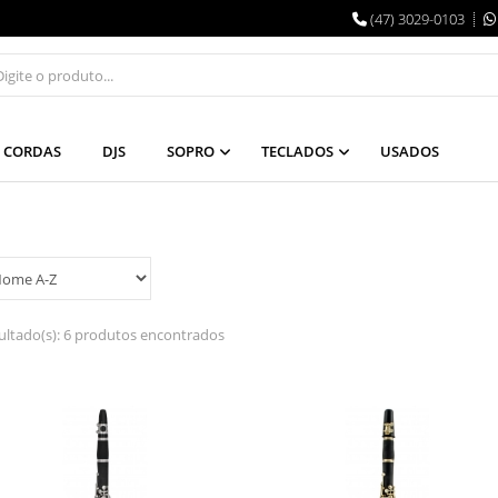
(47) 3029-0103
CORDAS
DJS
SOPRO
TECLADOS
USADOS
ultado(s):
6 produtos encontrados