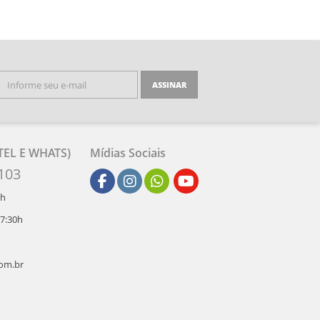
ASSINAR
EL E WHATS)
Mídias Sociais
103
2h
17:30h
com.br