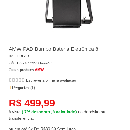
AMW PAD Bumbo Bateria Eletrônica 8
Ref.:
DDPAD
Cód. EAN
0725637144469
Outros produtos
AMW
Escrever a primeira avaliação
Perguntas (
1
)
R$ 499,99
à vista
(
7%
desconto já calculado)
no depósito ou
transferência.
ou em até 6x De R$89,60 Sem juros