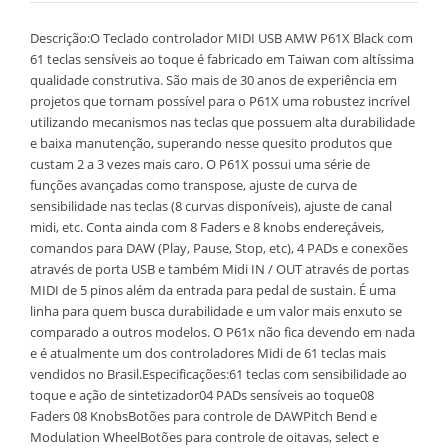
Descrição:O Teclado controlador MIDI USB AMW P61X Black com
61 teclas sensíveis ao toque é fabricado em Taiwan com altíssima
qualidade construtiva. São mais de 30 anos de experiência em
projetos que tornam possível para o P61X uma robustez incrível
utilizando mecanismos nas teclas que possuem alta durabilidade
e baixa manutenção, superando nesse quesito produtos que
custam 2 a 3 vezes mais caro. O P61X possui uma série de
funções avançadas como transpose, ajuste de curva de
sensibilidade nas teclas (8 curvas disponíveis), ajuste de canal
midi, etc. Conta ainda com 8 Faders e 8 knobs endereçáveis,
comandos para DAW (Play, Pause, Stop, etc), 4 PADs e conexões
através de porta USB e também Midi IN / OUT através de portas
MIDI de 5 pinos além da entrada para pedal de sustain. É uma
linha para quem busca durabilidade e um valor mais enxuto se
comparado a outros modelos. O P61x não fica devendo em nada
e é atualmente um dos controladores Midi de 61 teclas mais
vendidos no Brasil.Especificações:61 teclas com sensibilidade ao
toque e ação de sintetizador04 PADs sensíveis ao toque08
Faders 08 KnobsBotões para controle de DAWPitch Bend e
Modulation WheelBotões para controle de oitavas, select e