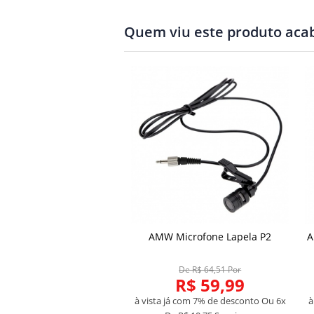
Quem viu este produto ac
59 / TR22 Transmissor
AMW Microfone Lapela P2
A
pack UHF Multibanda
De R$ 354,83 Por
De R$ 64,51 Por
R$ 329,99
R$ 59,99
á com 7% de desconto
Ou 6x
à vista já com 7% de desconto
Ou 6x
à