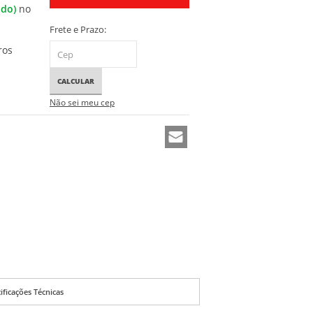
ado)
no
Frete e Prazo:
ros
CALCULAR
Não sei meu cep
ificações Técnicas