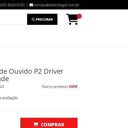
(47) 3029-0103
vendas@eletrolegal.com.br
PROCURAR
e Ouvido P2 Driver
ade
23
Outros produtos
AMW
a avaliação
COMPRAR