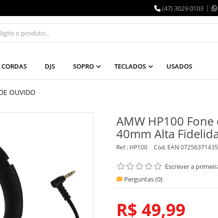
(47) 3029-0103
CORDAS
DJS
SOPRO
TECLADOS
USADOS
DE OUVIDO
AMW HP100 Fone d
40mm Alta Fidelid
Ref.:
HP100
Cód. EAN
07256371435
Escrever a primeir
Perguntas (
0
)
R$ 49,99