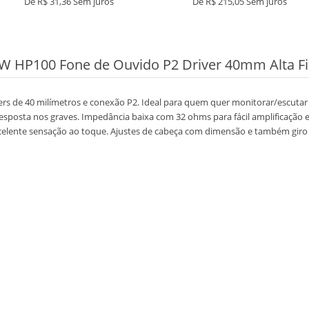
De
R$ 31,36
Sem juros
De
R$ 215,05
Sem juros
 HP100 Fone de Ouvido P2 Driver 40mm Alta Fi
 de 40 milímetros e conexão P2. Ideal para quem quer monitorar/escutar o
sposta nos graves. Impedância baixa com 32 ohms para fácil amplificação
excelente sensação ao toque. Ajustes de cabeça com dimensão e também gi