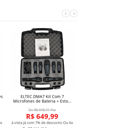
Previous
Next
es
ELTEC DMA7 Kit Com 7
AMW DMK7 Kit Premiu
Microfones de Bateria + Esto...
Microfones Bateria E
De R$ 698,91 Por
De R$ 967,73 Por
R$ 649,99
R$ 899,9
6x
à vista já com 7% de desconto
Ou 6x
à vista já com 7% de desco