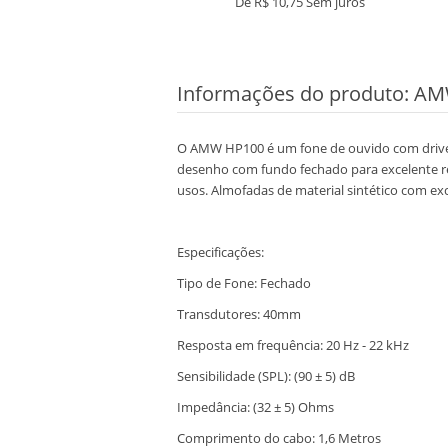
e
R$ 59,14
Sem juros
De
R$ 10,75
Sem juros
Informações do produto:
AMW
O AMW HP100 é um fone de ouvido com drivers
desenho com fundo fechado para excelente re
usos. Almofadas de material sintético com 
Especificações:
Tipo de Fone: Fechado
Transdutores: 40mm
Resposta em frequência: 20 Hz - 22 kHz
Sensibilidade (SPL): (90
±
5) dB
Impedância: (32
±
5) Ohms
Comprimento do cabo: 1,6 Metros