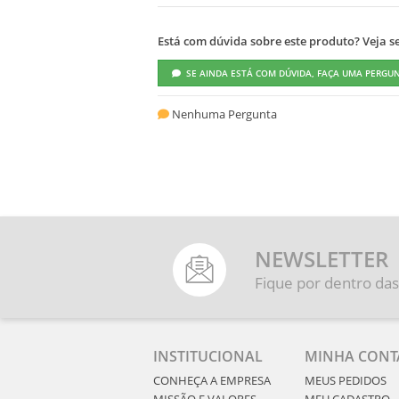
Está com dúvida sobre este produto? Veja se 
SE AINDA ESTÁ COM DÚVIDA, FAÇA UMA PERGU
Nenhuma Pergunta
NEWSLETTER
Fique por dentro das
INSTITUCIONAL
MINHA CONT
CONHEÇA A EMPRESA
MEUS PEDIDOS
MISSÃO E VALORES
MEU CADASTRO