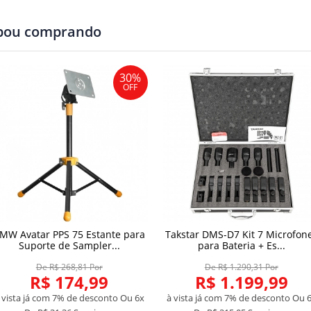
abou comprando
30%
OFF
MW Avatar PPS 75 Estante para
Takstar DMS-D7 Kit 7 Microfon
Suporte de Sampler...
para Bateria + Es...
De R$ 268,81 Por
De R$ 1.290,31 Por
R$ 174,99
R$ 1.199,99
 vista já com 7% de desconto
Ou 6x
à vista já com 7% de desconto
Ou 