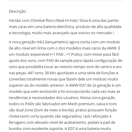
Descrição:
Versão com Chimbal físico (Real Hi-Hat) ! Essa é uma das partes
mais caras em uma bateria eletrônica, produto de alta qualidade
e tecnologia, muito mais avançado que outros no mercado !
A nova geração mk2 (lançamento) agora conta com um modulo
de alto nível em linha com o dos modelos mais caros da AMW. É
um modulo expansível (+1 PAD , +1 Prato), com mixer para fácil
ajuste dos sons, com PAD de sample para rápida configuração de
sons que possibilita tocar ao mesmo tempo som do centro e aro
nas peças, 447 sons, 30 kits ajustáveis e uma série de funções e
conexões totalmente novas que fazem dele um módulo muito
superior ao do modelo anterior. A AMW ED7 de 2a geração é um
modelo que vem evoluindo e foi incorporando cada vez mais as
tendências e necessidades dos usuários. Nessa nova geração
todos os PADs são fabricados em Mesh premium, caixa e tons
são dual zone (Som de meio e borda), pratos possuem função
choke (som corta quando são segurados), rack reforçado e
ferragens com elevado nível de acabamento, pedais e pad de
bumbo com excelente suporte. A ED7 é uma bateria muito